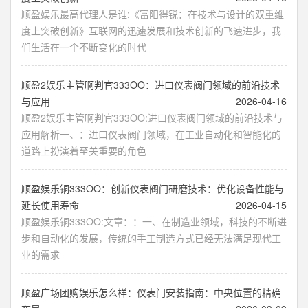
顺盈娱乐最高代理人是谁:《富阳得锐：在技术与设计的双重维
度上突破创新》互联网的迅速发展和技术创新的飞速进步，我
们生活在一个不断变化的时代
顺盈2娱乐主管啊判官333OO：进口仪表阀门领域的前沿技术
与应用
2026-04-16
顺盈2娱乐主管啊判官333OO:进口仪表阀门领域的前沿技术与
应用解析一、：进口仪表阀门领域，在工业自动化和智能化的
道路上扮演着至关重要的角色
顺盈娱乐铜333OO：创新仪表阀门研磨技术：优化设备性能与
延长使用寿命
2026-04-15
顺盈娱乐铜333OO:文章：：一、在制造业领域，科技的不断进
步和自动化的发展，传统的手工制造方式已经无法满足现代工
业的需求
顺盈广场团购娱乐怎么样：仪表门安装指南：中央位置的精确