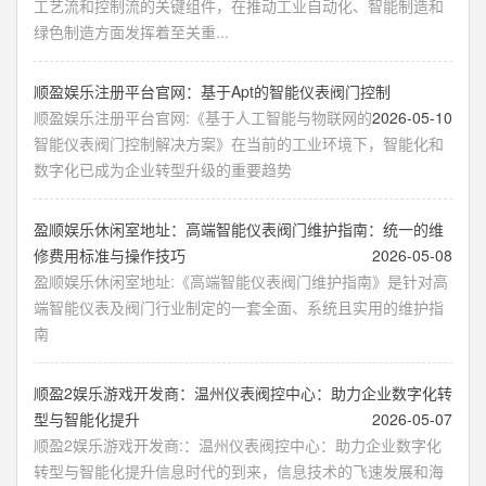
工艺流和控制流的关键组件，在推动工业自动化、智能制造和
绿色制造方面发挥着至关重...
顺盈娱乐注册平台官网：基于Apt的智能仪表阀门控制
顺盈娱乐注册平台官网:《基于人工智能与物联网的
2026-05-10
智能仪表阀门控制解决方案》在当前的工业环境下，智能化和
数字化已成为企业转型升级的重要趋势
盈顺娱乐休闲室地址：高端智能仪表阀门维护指南：统一的维
修费用标准与操作技巧
2026-05-08
盈顺娱乐休闲室地址:《高端智能仪表阀门维护指南》是针对高
端智能仪表及阀门行业制定的一套全面、系统且实用的维护指
南
顺盈2娱乐游戏开发商：温州仪表阀控中心：助力企业数字化转
型与智能化提升
2026-05-07
顺盈2娱乐游戏开发商:：温州仪表阀控中心：助力企业数字化
转型与智能化提升信息时代的到来，信息技术的飞速发展和海