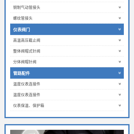
铜制气动管接头
螺纹管接头
仪表阀门
高温高压截止阀
整体阀帽式针阀
分体阀帽针阀
管路配件
温度仪表连接件
温度仪表连接件
仪表保温、保护箱