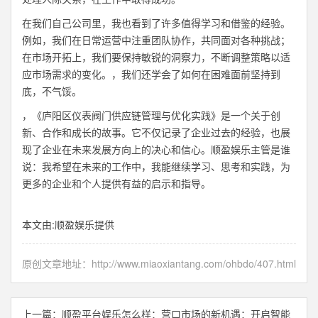
在我们自己公司里，我也看到了许多值得学习和借鉴的经验。
例如，我们在日常运营中注重团队协作，共同面对各种挑战；
在市场开拓上，我们要保持敏锐的洞察力，不断调整策略以适
应市场需求的变化。，我们还学会了如何在困难面前坚持到
底，不气馁。
，《庐阳区仪表阀门供应链管理与优化实践》是一个关于创
新、合作和成长的故事。它不仅记录了企业过去的经验，也展
现了企业在未来发展方向上的决心和信心。顺盈娱乐主管是谁
说：我希望在未来的工作中，我能继续学习、思考和实践，为
更多的企业和个人提供有益的启示和指导。
本文由:
顺盈娱乐
提供
原创文章地址：
http://www.miaoxiantang.com/ohbdo/407.html
上一篇：
顺盈平台娱乐怎么样：营口市场的新机遇：开启智能