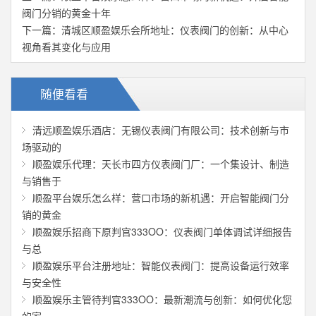
阀门分销的黄金十年
下一篇：
清城区顺盈娱乐会所地址：仪表阀门的创新：从中心
视角看其变化与应用
随便看看
清远顺盈娱乐酒店：无锡仪表阀门有限公司：技术创新与市
场驱动的
顺盈娱乐代理：天长市四方仪表阀门厂：一个集设计、制造
与销售于
顺盈平台娱乐怎么样：营口市场的新机遇：开启智能阀门分
销的黄金
顺盈娱乐招商下原判官333OO：仪表阀门单体调试详细报告
与总
顺盈娱乐平台注册地址：智能仪表阀门：提高设备运行效率
与安全性
顺盈娱乐主管待判官333OO：最新潮流与创新：如何优化您