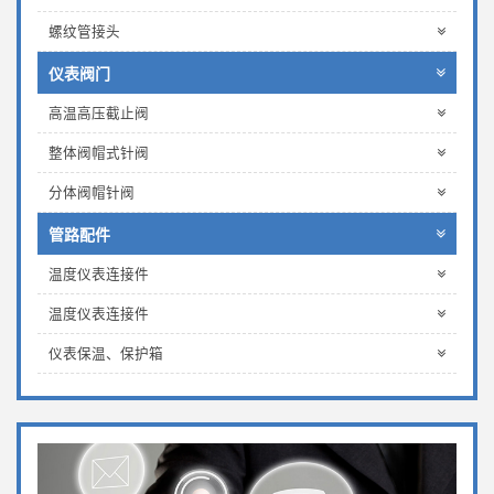
螺纹管接头
仪表阀门
高温高压截止阀
整体阀帽式针阀
分体阀帽针阀
管路配件
温度仪表连接件
温度仪表连接件
仪表保温、保护箱