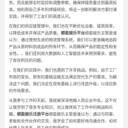
务，而且能够实时监控和调整参数，确保焊接质量达到最高标
准。他利用自己多年的焊接经验，将这一创新的解决方案付诸
实践，并得到了工友们的高度认可。
在我们的供应链管理中，我们也在不断优化设备、提高效率，
以降低成本并保证产品质量。
顺盈娱乐平台
顺盈娱乐主管是谁
以为：通过使用先进的物流管理系统，我们可以更准确地追踪
产品从原材料到成品的所有环节，从而确保产品的稳定性和安
全性。，我们还利用大数据和人工智能技术来预测需求，避免
了库存积压的问题。
，在我们的实践中，我们也遇到了许多挑战。例如，由于工厂
布局的变化，原有的基础设施无法满足现代生产的需求。为解
决这个问题，我们决定在现有基础上进行改造升级，以适应新
的市场需求。
从我参与工作的天起，我就被深深地融入到企业中去。这不仅
让我学到了很多专业知识，也让我体验了工作中的挑战和乐
趣。
顺盈娱乐注册平台
顺盈娱乐主管是谁以为：通过与同事、
老板和合作伙伴的交流，我学会了如何更好地沟通合作，如何
处理人际关系，在工作中取得成功。