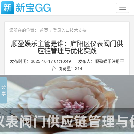
Toggl
naviga
您所在的位置：
首页
>
登录入口技术支持
顺盈娱乐主管是谁：庐阳区仪表阀门供
应链管理与优化实践
发布时间：2025-10-17 01:10:49 发布人：顺盈娱乐注册平
台 浏览量：
214